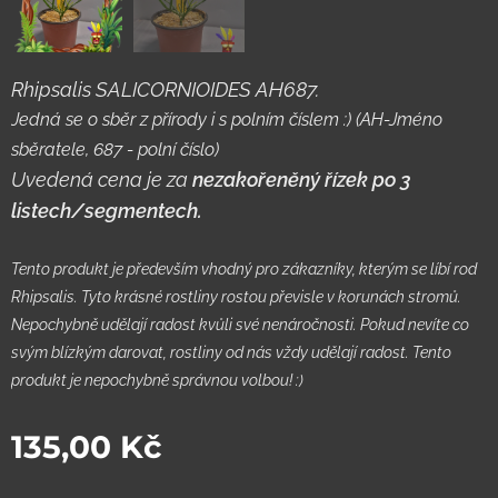
Rhipsalis SALICORNIOIDES AH687.
Jedná se o sběr z přírody i s polním číslem :) (AH-Jméno
sběratele, 687 - polní číslo)
Uvedená cena je za
nezakořeněný řízek po 3
listech/segmentech.
Tento produkt je především vhodný pro zákazníky, kterým se líbí rod
Rhipsalis. Tyto krásné rostliny rostou převisle v korunách stromů.
Nepochybně udělají radost kvůli své nenáročnosti. Pokud nevíte co
svým blízkým darovat, rostliny od nás vždy udělají radost. Tento
produkt je nepochybně správnou volbou! :)
135,00
Kč