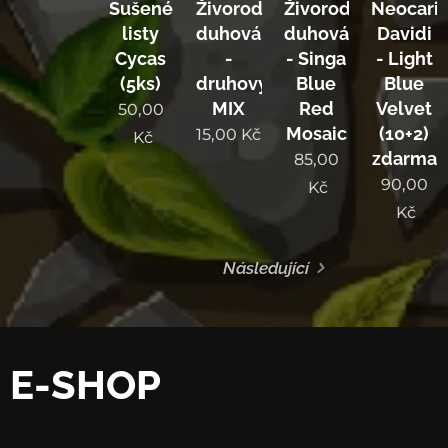
Sušené
Živorodka
Živorodka
Neocari
listy
duhová
duhová
Davidi
Cycas
-
- Singa
- Light
(5ks)
druhový
Blue
Blue
MIX
Red
Velvet
50,00
Mosaic
(10+2)
15,00
Kč
Kč
zdarma
85,00
90,00
Kč
Kč
Následující
E-SHOP