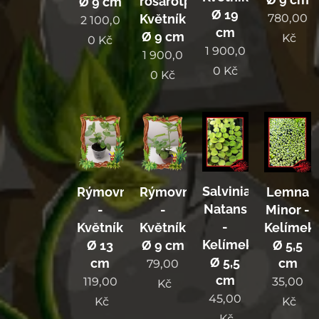
rosarotpink-
Ø 9 cm
Ø 19
Květník
780,00
2 100,0
cm
Ø 9 cm
Kč
0
Kč
1 900,0
1 900,0
0
Kč
0
Kč
Salvinia
Rýmovník
Rýmovník
Lemna
Natans
-
-
Minor -
-
Květník
Květník
Kelímek
Kelímek
Ø 13
Ø 9 cm
Ø 5,5
Ø 5,5
cm
cm
79,00
cm
119,00
35,00
Kč
45,00
Kč
Kč
Kč