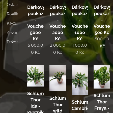
Ostatní
Dárkový
Dárkový
Dárkový
Dárkový
poukaz
poukaz
poukaz
poukaz
Rostliny
-
-
-
-
Kaktusy
Voucher
Voucher
Voucher
Voucher
5000
2000
1000
500 Kč
Akvaristika
Kč
Kč
Kč
500,00
Dekorace
5 000,0
2 000,0
1 000,0
Kč
0
Kč
0
Kč
0
Kč
Schlumbergera
Schlumb
Schlumbergera
Thor
Thor
Schlumbergera
Thor
Ida -
Freya -
Cambridge
wild
Květník