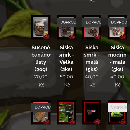
DOPRODEJ
DOPRODEJ
DOPRODE
Sušené
Šiška
Šiška
Šiška
banánové
smrk -
smrk -
modřín
listy
Velká
malá
- malá
(20g)
(2ks)
(5ks)
(5ks)
70,00
50,00
40,00
40,00
Kč
Kč
Kč
Kč
DOPRODEJ
Vyprodán