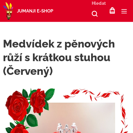
Hledat
JUMANJI E-SHOP
Medvídek z pěnových
růží s krátkou stuhou
(Červený)