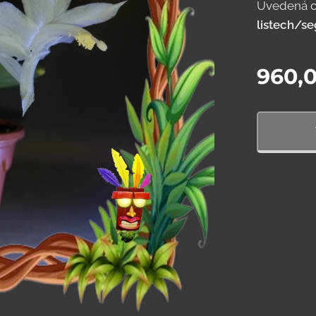
Uvedená c
listech/s
960,