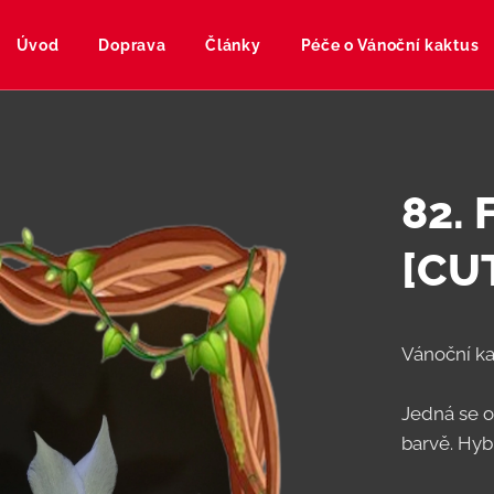
Úvod
Doprava
Články
Péče o Vánoční kaktus
82.
[CU
Vánoční ka
Jedná se o 
barvě. Hyb