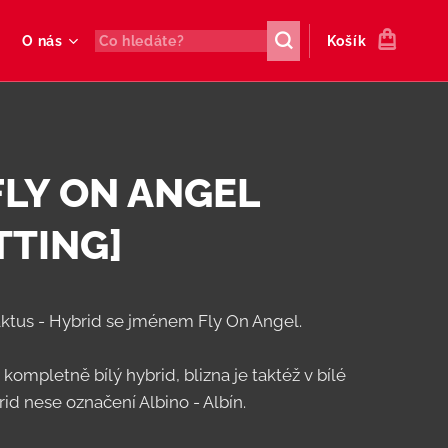
O nás
Košík
 FLY ON ANGEL
TTING]
ktus - Hybrid se jménem Fly On Angel.
kompletně bílý hybrid, blizna je taktéž v bílé
rid nese označení Albino - Albín.