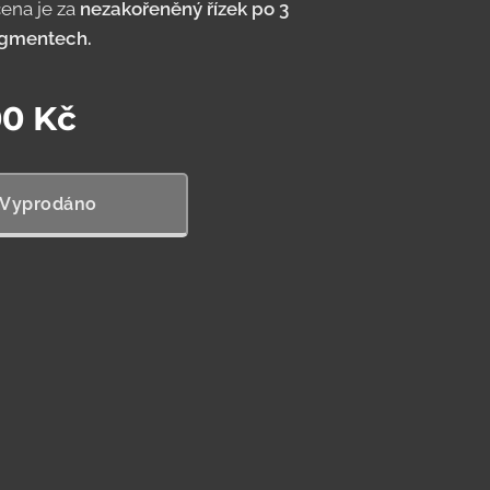
ena je za
nezakořeněný řízek po 3
egmentech.
00
Kč
Vyprodáno