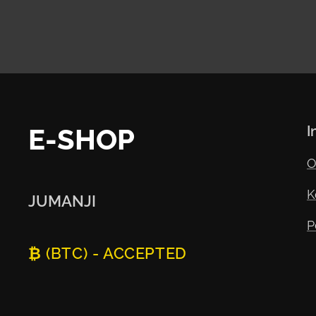
E-SHOP
I
O
K
JUMANJI
P
₿ (BTC) - ACCEPTED