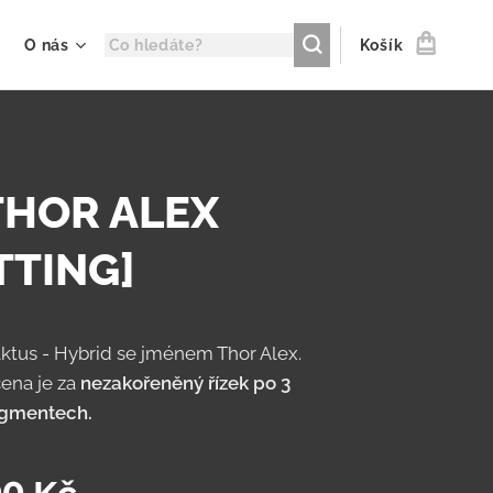
O nás
Košík
 THOR ALEX
TTING]
ktus - Hybrid se jménem Thor Alex.
ena je za
nezakořeněný řízek po 3
egmentech.