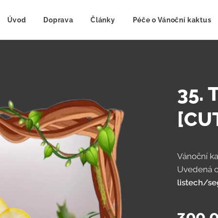
Úvod
Doprava
Články
Péče o Vánoční kaktus
35.
[CU
Vánoční ka
Uvedená c
listech/s