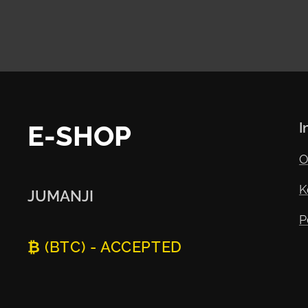
E-SHOP
I
O
K
JUMANJI
P
₿ (BTC) - ACCEPTED